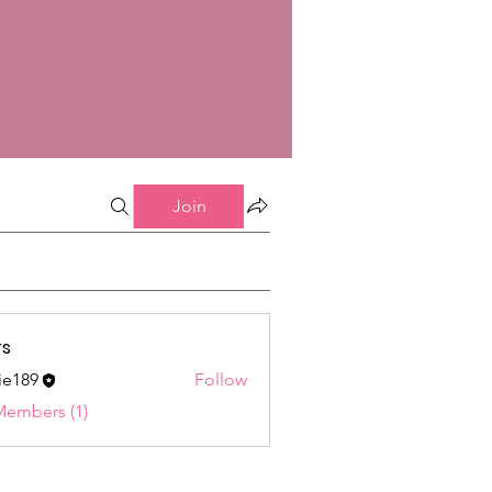
Join
s
ie189
Follow
9
Members (1)