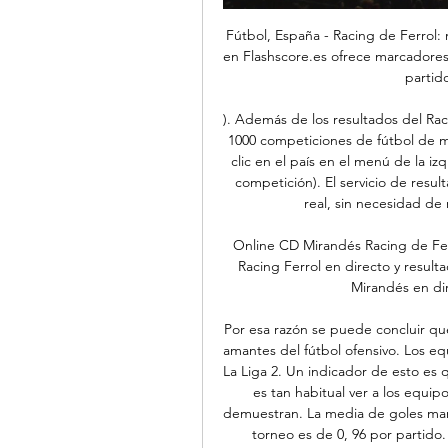
Fútbol, España - Racing de Ferrol: marcadores en directo La página del Racing de Ferrol en Flashscore.es ofrece marcadores en directo, resultados, clasificaciones y detalles de los partidos (goleadores, tarjetas, ...

). Además de los resultados del Racing de Ferrol, en Flashscore. es puedes seguir más de 1000 competiciones de fútbol de más de 90 países de todo el mundo. Sólo debes hacer clic en el país en el menú de la izquierda y seleccionar tu competición (liga, copa u otra competición). El servicio de resultados del Racing de Ferrol se proporciona en tiempo real, sin necesidad de recargar la página. Próximos partidos: 11. 

Online CD Mirandés Racing de Ferrol en directo 11/11/2023 hace 14 horas — Mirandés Racing Ferrol en directo y resultados del partido con nuestro livescore fútbol. ver CD Mirandés en directo, incluyendo streamings en ...

Por esa razón se puede concluir que son partidos animados, algo que suele agradar a los amantes del fútbol ofensivo. Los equipos de casa suelen hacerlo bien en los partidos de la La Liga 2. Un indicador de esto es que los equipos promedian 1, 42 goles por partido. No es tan habitual ver a los equipos visitantes marcar muchos goles. Los números lo demuestran. La media de goles marcados por los equipos que juegan fuera de casa en el torneo es de 0, 96 por partido. Detalles del partido:NOMBRE: Mirandés - Racing FerrolFECHA: 11-11-2023HORARIO: 19:30ESTADIO: Estadio Municipal de Anduva, Miranda de Ebro FAQ¿Cuándo y dónde se llevará a cabo el partido entre Mirandés y Racing Ferrol? El partido entre Mirandés y Racing Ferrol está programado para el 11 noviembre 2023, en el Estadio Municipal de Anduva en Miranda de Ebro. 

Entradas C.D. Mirandés - Racing Ferrol en Burgos hace 5 horas — Entradas para C.D. Mirandés - Racing Ferrol en Miranda de Ebro. Compra ya tus entradas para los mejores eventos deportivos en la web oficial ...

¿Qué canales de televisión o casas de apuestas transmitirán el partido en vivo? El partido en vivo entre Mirandés y Racing Ferrol será transmitido por bet365, Wplay, STS. pl. Puedes sintonizar cualquiera de estas plataformas para ver el partido. ¿Cuál es la posición actual de Mirandés y Racing Ferrol en el La Liga 2? Actualmente, Mirandés se encuentra en el 14. º lugar, mientras que Racing Ferrol ocupa el 7. º lugar en la La Liga 2. ¿Cómo les fue a Mirandés y Racing Ferrol en sus partidos anteriores? Mirandés llega después de obtener un empate en su último compromiso, cuando enfrentó al Levante, con un marcador de 2-2; mientras que Racing Ferrol, ganó en su encuentro más reciente contra FC Andorra, 1-0. 

TIROALPALO.ORG - Directo hace 18 horas — El mejor deporte en directo, los mejores resúmenes sobre fútbol, baloncesto, Formula Mirandés y Racing Ferrol en partido pertinente a Jornada 15 del torneo.

Racing Club de Ferrol en directo online, partidos en TV hoy ... directo y también recopilamos datos sobre cómo ver a Racing Ferrol en la TV. Flag ESP LaLiga 2. 11 nov. 11:30. Mirandes. Racing Ferrol. bet365. 19 nov. 07:00.

Racing de Ferrol - Fútbol, España: resultados y partidos Resultados y partidos de Racing de Ferrol (Fútbol - España) en Soccerstand.com: ¡sigue los resultados en directo CD Mirandés - Racing de Ferrol, 19.11. Racing ...

El Racing Ferrol viene con mucho ánimo para este enfrentamiento, ya que han acumulado una racha de 3 victorias consecutivas actualmente. Esto es un buen indicador de la buena fase del equipo. La La Liga 2 tiene un promedio de 4, 77 tarjetas amarillas por partido. Esto demuestra que el arbitraje suele amonestar poco en la competición. En los partidos de la La Liga 2 hay un promedio de 9, 1 tiros de esquina por partido. 

Racing de Ferrol: marcadores en directo, resultados y partidos, CD Mirandés - Racing de Ferrol en directo | Fútbol, EspañaAyuda: Estás en la página de resultados del Racing de Ferrol de la sección Fútbol/España. Flashscore. es proporciona marcadores en directo del Racing de Ferrol, resultados p