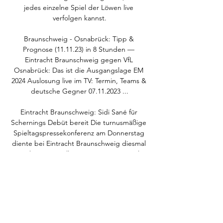
jedes einzelne Spiel der Löwen live 
verfolgen kannst.

Braunschweig - Osnabrück: Tipp & 
Prognose (11.11.23) in 8 Stunden — 
Eintracht Braunschweig gegen VfL 
Osnabrück: Das ist die Ausgangslage EM 
2024 Auslosung live im TV: Termin, Teams & 
deutsche Gegner 07.11.2023 ...

Eintracht Braunschweig: Sidi Sané für 
Schernings Debüt bereit Die turnusmäßige 
Spieltagspressekonferenz am Donnerstag 
diente bei Eintracht Braunschweig diesmal 
auch zur Vorstellung von Trainer Daniel 
Scherning, dessen Verpflichtung zwei Tage 
zuvor bekannt gegeben worden ist. Der 
neue Coach weiß natürlich um die äußerst 
schwierige Lage in der Tabelle und wartete 
mit Blick auf das Kellerduell just gegen 
seinen Ex-Verein mit einer 