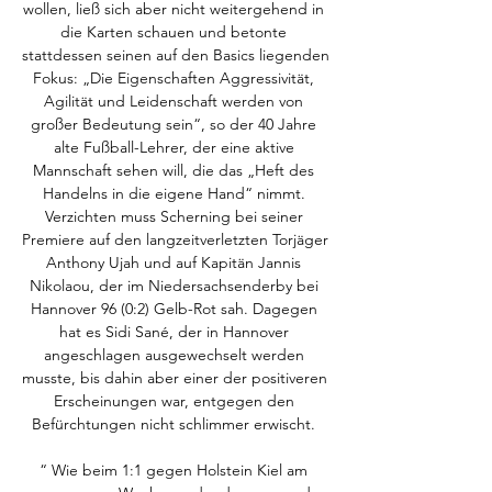
wollen, ließ sich aber nicht weitergehend in 
die Karten schauen und betonte 
stattdessen seinen auf den Basics liegenden 
Fokus: „Die Eigenschaften Aggressivität, 
Agilität und Leidenschaft werden von 
großer Bedeutung sein“, so der 40 Jahre 
alte Fußball-Lehrer, der eine aktive 
Mannschaft sehen will, die das „Heft des 
Handelns in die eigene Hand“ nimmt. 
Verzichten muss Scherning bei seiner 
Premiere auf den langzeitverletzten Torjäger 
Anthony Ujah und auf Kapitän Jannis 
Nikolaou, der im Niedersachsenderby bei 
Hannover 96 (0:2) Gelb-Rot sah. Dagegen 
hat es Sidi Sané, der in Hannover 
angeschlagen ausgewechselt werden 
musste, bis dahin aber einer der positiveren 
Erscheinungen war, entgegen den 
Befürchtungen nicht schlimmer erwischt. 

“ Wie beim 1:1 gegen Holstein Kiel am 