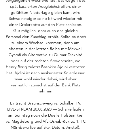
vergangenen Wochenende, das wegen des 
spät kassierten Ausgleichstreffers einer 
gefühlten Niederlage gleich kam, wird 
Schweinsteiger seine Elf wohl wieder mit 
einer Dreierkette auf den Platz schicken. 
Gut möglich, dass auch das gleiche 
Personal den Zuschlag erhält. Sollte es doch 
zu einem Wechsel kommen, dann am 
ehesten in der letzten Reihe mit Maxwell 
Gyamfi als Alternative zu Oumar Diakhité 
oder auf der rechten Abwehrseite, wo 
Henry Rorig zuletzt Bashkim Ajdini vertreten 
hat. Ajdini ist nach auskurierter Knieblessur 
zwar wohl wieder dabei, wird aber 
vermutlich zunächst auf der Bank Platz 
nehmen. 

Eintracht Braunschweig vs. Schalke: TV, 
LIVE-STREAM 20.08.2023 — Schalke laufen 
am Sonntag noch die Duelle Holstein Kiel 
vs. Magdeburg und VfL Osnabrück vs. 1. FC 
Nürnberg live auf Sky. Datum, Anstoß, 