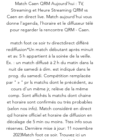
Match Caen QRM Aujourd'hui : TV, 
Streaming et Heure Streaming QRM vs 
Caen en direct live. Match aujourd'hui vous 
donne l'agenda, l'horaire et le diffuseur télé 
pour regarder la rencontre QRM - Caen.

match foot ce soir tv directdirect différé 
rediffusion*Un match débutant après minuit 
et av. 5 h appartient à la soirée de la veille. 
Ex. : un match diffusé à 2 h du matin dans la 
nuit de samedi à dim. est indiqué dans le 
prog. du samedi. Compétition remplacée 
par " » " pr ls matchs dont le précédent, au 
cours d’un même jr, relève de la même 
comp. Sont affichés ls matchs dont chaine 
et horaire sont confirmés ou très probables 
(selon nos info). Match considéré en direct 
qd horaire officiel et horaire de diffusion en 
décalage de 5 min ou moins. Ttes info sous 
réserves. Dernière mise à jour: 11 novembre 
2023Match foot ce soir. Trouvez ici un 