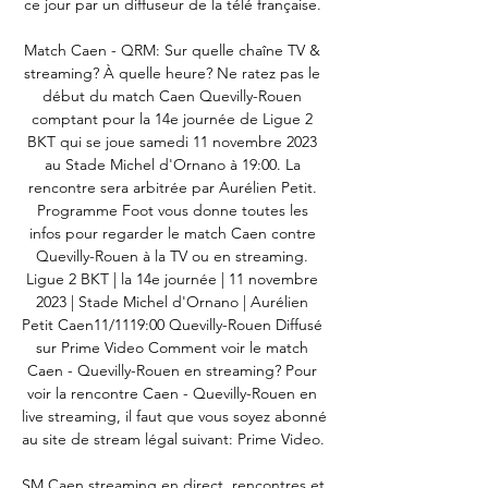
ce jour par un diffuseur de la télé française. 

Match Caen - QRM: Sur quelle chaîne TV & 
streaming? À quelle heure? Ne ratez pas le 
début du match Caen Quevilly-Rouen 
comptant pour la 14e journée de Ligue 2 
BKT qui se joue samedi 11 novembre 2023 
au Stade Michel d'Ornano à 19:00. La 
rencontre sera arbitrée par Aurélien Petit. 
Programme Foot vous donne toutes les 
infos pour regarder le match Caen contre 
Quevilly-Rouen à la TV ou en streaming. 
Ligue 2 BKT | la 14e journée | 11 novembre 
2023 | Stade Michel d'Ornano | Aurélien 
Petit Caen11/1119:00 Quevilly-Rouen Diffusé 
sur Prime Video Comment voir le match 
Caen - Quevilly-Rouen en streaming? Pour 
voir la rencontre Caen - Quevilly-Rouen en 
live streaming, il faut que vous soyez abonné 
au site de stream légal suivant: Prime Video. 

SM Caen streaming en direct, rencontres et 