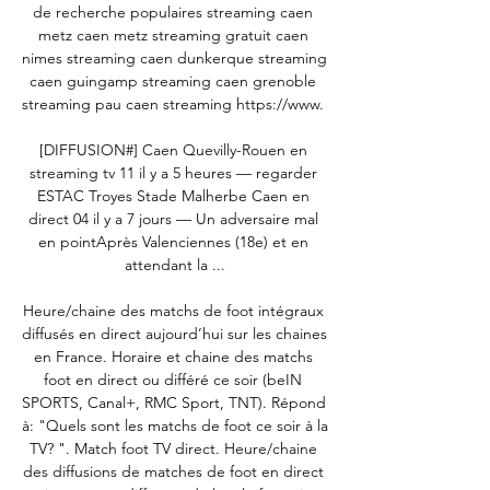
de recherche populaires streaming caen 
metz caen metz streaming gratuit caen 
nimes streaming caen dunkerque streaming 
caen guingamp streaming caen grenoble 
streaming pau caen streaming https://www. 

[DIFFUSION#] Caen Quevilly-Rouen en 
streaming tv 11 il y a 5 heures — regarder 
ESTAC Troyes Stade Malherbe Caen en 
direct 04 il y a 7 jours — Un adversaire mal 
en pointAprès Valenciennes (18e) et en 
attendant la ...

Heure/chaine des matchs de foot intégraux 
diffusés en direct aujourd’hui sur les chaines 
en France. Horaire et chaine des matchs 
foot en direct ou différé ce soir (beIN 
SPORTS, Canal+, RMC Sport, TNT). Répond 
à: "Quels sont les matchs de foot ce soir à la 
TV? ". Match foot TV direct. Heure/chaine 
des diffusions de matches de foot en direct 