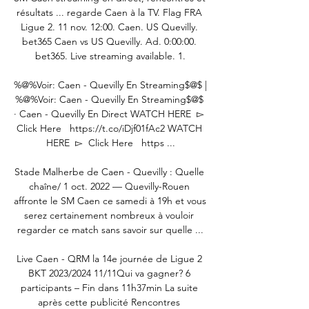
résultats ... regarde Caen à la TV. Flag FRA 
Ligue 2. 11 nov. 12:00. Caen. US Quevilly. 
bet365 Caen vs US Quevilly. Ad. 0:00:00. 
bet365. Live streaming available. 1.

%@%Voir: Caen - Quevilly En Streaming$@$ | 
%@%Voir: Caen - Quevilly En Streaming$@$ 
· Caen - Quevilly En Direct WATCH HERE  ▻  
Click Here   https://t.co/iDjf01fAc2 WATCH 
HERE  ▻  Click Here   https ...

Stade Malherbe de Caen - Quevilly : Quelle 
chaîne/ 1 oct. 2022 — Quevilly-Rouen 
affronte le SM Caen ce samedi à 19h et vous 
serez certainement nombreux à vouloir 
regarder ce match sans savoir sur quelle ...

Live Caen - QRM la 14e journée de Ligue 2 
BKT 2023/2024 11/11Qui va gagner? 6 
participants – Fin dans 11h37min La suite 
après cette publicité Rencontres 