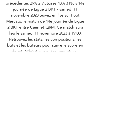
précédentes 29% 2 Victoires 43% 3 Nuls 14e 
journée de Ligue 2 BKT - samedi 11 
novembre 2023 Suivez en live sur Foot 
Mercato, le match de 14e journée de Ligue 
2 BKT entre Caen et QRM. Ce match aura 
lieu le samedi 11 novembre 2023 à 19:00. 
Retrouvez les stats, les compositions, les 
buts et les buteurs pour suivre le score en 
direct. N'hésitez pas à commenter et 
débattre du match en direct avec la 
communauté. Vous pouvez aussi retrouver 
plus d’informations concernant les équipes 
et effectifs grâce à nos fiches détaillées: 
Caen et QRM. Aurélien Petit arbitre 
principal Moyenne de cartons par match sur 
8 matchs arbitrés Frédéric Hebrard arbitre 
assistant Bastien Courbet Tawbane Kani 
quatrième arbitre Date 11 novembre 2023 
19:00 Saison 2023/2024 Phase Saison 
régulière - journée 14 Diffusion Prime Video 
Code SMC-QRM Équipe à domicile Caen 