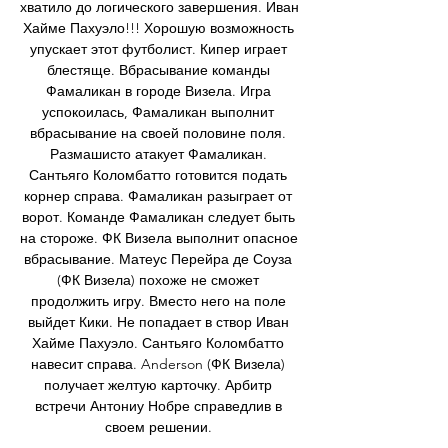
хватило до логического завершения. Иван 
Хайме Пахуэло!!! Хорошую возможность 
упускает этот футболист. Кипер играет 
блестяще. Вбрасывание команды 
Фамаликан в городе Визела. Игра 
успокоилась, Фамаликан выполнит 
вбрасывание на своей половине поля. 
Размашисто атакует Фамаликан. 
Сантьяго Коломбатто готовится подать 
корнер справа. Фамаликан разыграет от 
ворот. Команде Фамаликан следует быть 
на стороже. ФК Визела выполнит опасное 
вбрасывание. Матеус Перейра де Соуза 
(ФК Визела) похоже не сможет 
продолжить игру. Вместо него на поле 
выйдет Кики. Не попадает в створ Иван 
Хайме Пахуэло. Сантьяго Коломбатто 
навесит справа. Anderson (ФК Визела) 
получает желтую карточку. Арбитр 
встречи Антониу Нобре справедлив в 
своем решении. 
