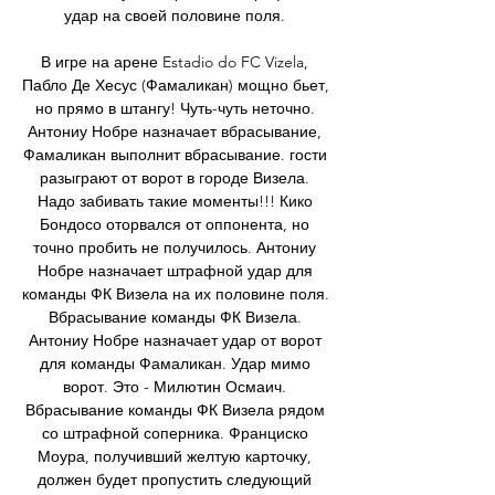
удар на своей половине поля. 

В игре на арене Estadio do FC Vizela, 
Пабло Де Хесус (Фамаликан) мощно бьет, 
но прямо в штангу! Чуть-чуть неточно. 
Антониу Нобре назначает вбрасывание, 
Фамаликан выполнит вбрасывание. гости 
разыграют от ворот в городе Визела. 
Надо забивать такие моменты!!! Кико 
Бондосо оторвался от оппонента, но 
точно пробить не получилось. Антониу 
Нобре назначает штрафной удар для 
команды ФК Визела на их половине поля. 
Вбрасывание команды ФК Визела. 
Антониу Нобре назначает удар от ворот 
для команды Фамаликан. Удар мимо 
ворот. Это - Милютин Осмаич. 
Вбрасывание команды ФК Визела рядом 
со штрафной соперника. Франциско 
Моура, получивший желтую карточку, 
должен будет пропустить следующий 