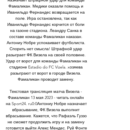
назначает штрафной удар для команды 
Фамаликан. Медики оказали помощь и 
Иванильдо Фернандес возвращается на 
поле. Игра остановлена, так как 
Иванильдо Фернандес корчится от боли 
на газоне стадиона. Леандру Санка в 
составе команды Фамаликан наказан. 
Антониу Нобре успокаивает футболиста. 
Спорить нет смысла! Штрафной удар 
разыграет ФК Визела на своей половине. 
Удар от ворот для команды Фамаликан на 
стадионе Estadio do FC Vizela. xозяева 
разыграют от ворот в городе Визела. 
Фамаликан проводит замену. 

Текстовая трансляция матча Визела - 
Фамаликан 13 мая 2023 - читать онлайн 
на Sport24. ru0:0Антониу Нобре назначает 
вбрасывание, ФК Визела выполнит 
вбрасывание. Кажется, что Рафаэль Гуззо 
не сможет продолжить игру и на замену 
готовится выйти Алекс Мендес. Руй Фонте 