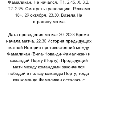
Фамаликан. Не начался. П1. 2.45. Х. 3.2. 
П2. 2.95. Смотреть трансляцию. Реклама 
18+. 29 октября, 23:30. Визела На 
страницу матча.

Дата проведения матча: 20. 2023 Время 
начала матча: 22:30 История предыдущих 
матчей История противостояний между 
Фамаликан (Вила-Нова-ди-Фамаликан) и 
командой Порту (Порту): Предыдущий 
матч между командами закончился 
победой в пользу команды Порту, тогда 
как команда Фамаликан осталась с 
поражением. Столкновение Фамаликан и 
Порту в предыдущем футбольном матче 
20. 2023 закончилось со счетом: 2:4 в 
пользу гостей. 

Визела - Фамаликан: смотреть онлайн 11 
ноября 2023 Матч Визела - Фамаликан. 
Примейра Лига, 11.11.2023 12:00. Онлайн 