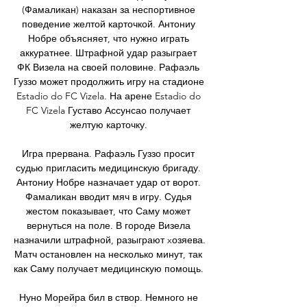
(Фамаликан) наказан за неспортивное 
поведение желтой карточкой. Антониу 
Нобре объясняет, что нужно играть 
аккуратнее. Штрафной удар разыграет 
ФК Визела на своей половине. Рафаэль 
Гуззо может продолжить игру на стадионе 
Estadio do FC Vizela. На арене Estadio do 
FC Vizela Густаво Ассунсао получает 
желтую карточку. 

Игра прервана. Рафаэль Гуззо просит 
судью пригласить медицинскую бригаду. 
Антониу Нобре назначает удар от ворот. 
Фамаликан вводит мяч в игру. Судья 
жестом показывает, что Саму может 
вернуться на поле. В городе Визела 
назначили штрафной, разыграют xозяева. 
Матч остановлен на несколько минут, так 
как Саму получает медицинскую помощь. 

Нуно Морейра бил в створ. Немного не 