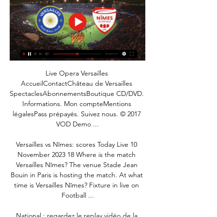
Live Opera Versailles 
AccueilContactChâteau de Versailles 
SpectaclesAbonnementsBoutique CD/DVD. 
Informations. Mon compteMentions 
légalesPass prépayés. Suivez nous. © 2017 
VOD Demo ...

Versailles vs Nîmes: scores Today Live 10 
November 2023 18 Where is the match 
Versailles Nîmes? The venue Stade Jean 
Bouin in Paris is hosting the match. At what 
time is Versailles Nîmes? Fixture in live on 
Football ...

National : regardez le replay vidéo de la 