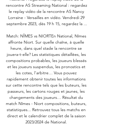
rencontre AS Streaming National : regardez 
le replay vidéo de la rencontre AS Nancy 
Lorraine - Versailles en vidéo. Vendredi 29 
septembre 2023, dès 19 h 15, regardez la ...

Match: NÎMES vs NIORTEn National, Nîmes 
affronte Niort. Sur quelle chaîne, à quelle 
heure, dans quel stade la rencontre se 
jouera-t-elle? Les statistiques détaillées, les 
compositions probables, les joueurs blessés 
et les joueurs suspendus, les pronostics et 
les cotes, l’arbitre… Vous pouvez 
rapidement obtenir toutes les informations 
sur cette rencontre tels que les buteurs, les 
passeurs, les cartons rouges et jaunes, les 
changements des joueurs… Résultat du 
match Nîmes - Niort compositions, buteurs, 
statistiques... Retrouvez tous les matchs en 
direct et le calendrier complet de la saison 
2023/2024 de National. 
