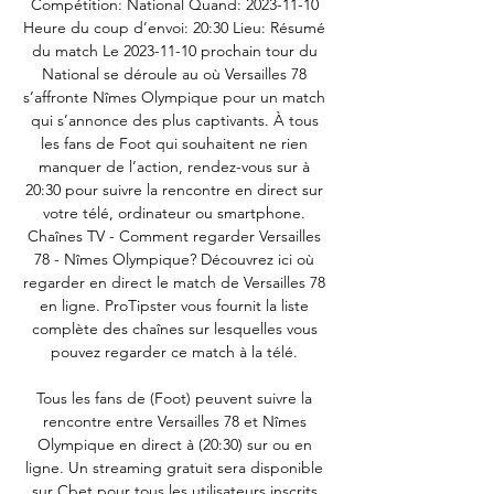
Compétition: National Quand: 2023-11-10 
Heure du coup d’envoi: 20:30 Lieu: Résumé 
du match Le 2023-11-10 prochain tour du 
National se déroule au où Versailles 78 
s’affronte Nîmes Olympique pour un match 
qui s’annonce des plus captivants. À tous 
les fans de Foot qui souhaitent ne rien 
manquer de l’action, rendez-vous sur à 
20:30 pour suivre la rencontre en direct sur 
votre télé, ordinateur ou smartphone. 
Chaînes TV - Comment regarder Versailles 
78 - Nîmes Olympique? Découvrez ici où 
regarder en direct le match de Versailles 78 
en ligne. ProTipster vous fournit la liste 
complète des chaînes sur lesquelles vous 
pouvez regarder ce match à la télé. 

Tous les fans de (Foot) peuvent suivre la 
rencontre entre Versailles 78 et Nîmes 
Olympique en direct à (20:30) sur ou en 
ligne. Un streaming gratuit sera disponible 
sur Cbet pour tous les utilisateurs inscrits 