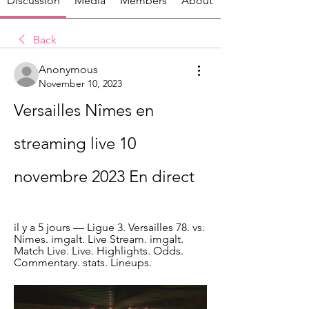
Discussion
Media
Members
About
Back
Anonymous
November 10, 2023
Versailles Nîmes en 
streaming live 10 
novembre 2023 En direct
il y a 5 jours — Ligue 3. Versailles 78. vs. 
Nimes. imgalt. Live Stream. imgalt. 
Match Live. Live. Highlights. Odds. 
Commentary. stats. Lineups.