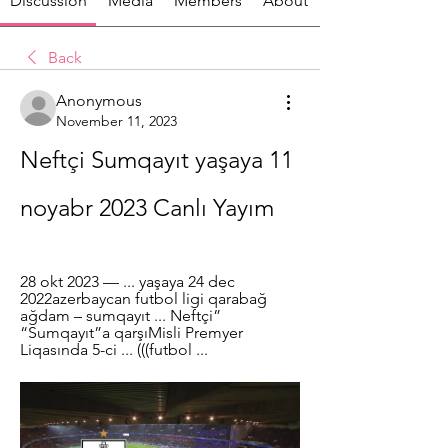
Discussion
Media
Members
About
Back
Anonymous
November 11, 2023
Neftçi Sumqayıt yaşaya 11 
noyabr 2023 Canlı Yayım
28 okt 2023 — ... yaşaya 24 dec 
2022azerbaycan futbol ligi qarabağ 
ağdam – sumqayıt ... Neftçi” 
“Sumqayıt”a qarşıMisli Premyer 
Liqasında 5-ci ... (((futbol ...