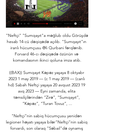
"Neftçi" "Sumqayıt"a məğlub oldu Görüşdə hesab 14-cü dəqiqədə açılıb. "Sumqayıt"ın iranlı hücumçusu Əli Qurbani fərqlənib. Forvard 46-cı dəqiqədə özünün və komandasının ikinci qoluna imza atıb.

((BAX)) Sumqayıt Kəpəz yaşaya 8 oktyabr 2023 1 may 2019 — (c 1 may 2019 — (canlı hd) Sabah Neftçi yaşaya 20 avqust 2023 19 avq 2023 — Eyni zamanda, elita təmsilçilərindən “Zirə”, “Sumqayıt”, “Kəpəz”, “Turan Tovuz”, ...

"Neftçi"nin sabiq hücumçusu yenidən legioner həyatı yaşaya bilər"Neftçi"nin sabiq forvardı, son olaraq "Səbail"də oynamış Mirabdulla Abbasov ölkə xaricinə yollana bilər. Sportal. az saytına verilən məlumata görə, hücumçu hazırda üç ölkə klublarından təklif alıb. Onun Türkiyə, Kipr və Albaniya komandaları xidmətində maraqlı olduğu iddia edilir. Lakin Abbasov konkret təklifi gözdən keçirəcək və şərtlər qaneedici olarsa, yenidən legioner həyatı yaşamağa qərar verəcək. "Araz-Naxçıvan", "Kəpəz" və "İrəvan" da bu yay Mirabdullanı transfer etmək istəyib. 

Azərbaycan Premyer Liqası: "Sumqayıt" "Qəbələ"yə, "Neftçi 2 okt 2020 — Qəbələ şəhər stadionu. 16:00. “Zirə” – “Neftçi” Hakimlər: Elçin Məsiyev, Pərvin Talıbov, Kamran Bayramov, Rəhim Həsənov Hakim-inspektor: Anar ...

(CANLI YAYIM@@@) Səbail Sumqayıt canlı matç 5 avqust 2023 ... Sumqayıt Neftçi oyunu canlı 8 aprel 2023. Az Topaz Premyer Liqasının 6-cı ]#] Neftçi Sumqayıt yaşaya 5 fevral 2023(AXIN-) Sumqayıt Kəpəz canlı matç 25 ...

"Neftçi" "Sumqayıt"a məğlub olduFutbol üzrə Azərbaycan Premyer Liqasında II tura start verilib. Teleqraf. com-un məlumatına görə, günün ilk matçında "Neftçi" "Sumqayıt"ı qəbul edib. "Bakcell Arena"da keçirilmiş qarşılaşma "Neftçi"nin 0:2 hesablı məğlubiyyəti ilə başa çatıb. Görüşdə hesab 14-cü dəqiqədə açılıb. "Sumqayıt"ın iranlı hücumçusu Əli Qurbani fərqlənib. 

"Neftçi"dən Premyer Liqada növbəti QƏLƏBƏ News24.az Report-a istinadən xəbər verir ki, günün ikinci matçında "Neftçi" "Sumqayıt"ın qonağı olub. yaşamaq istəməyəcək” GÜNDƏM. 00:25. Əhaliyə ŞAD XƏBƏR ...

Aleksandr Çertoqanov, 22. Tofiq Mikayılov, 45. Murad Ağayev, 92. Bəxtiyar HəsənalızadəEhtiyat oyunçular: 63. Şahruddin Məhəmmədəliyev, 6. Mikayıl Rəhimov, 8. Budaq Nəsirov, 11. Şahin Əliyev, 15. Nodar Məmmədov, 17. Pərdis Fərcad-Azad, 76. Uğur Pamuk “Neftçi”: 1. Aqil Məmmədov, 2. Karlos Kardozo, 3. Denis Silva, 9. Flavinyo (k), 10. Julius Vobay, 11. Nikolas Kanales, 15. Erik Ramos, 16. Əziz Quliyev, 19. Mirhüseyn Seyidov, 21. 

Murad Xaçayev, 30. Kamran Quliyev, 8. Səbuhi Abdullazadə, 19. Roi Kehat (71. Masaki Murata, 64), 58. Oktavio Manteka (60. Tresor Mossi, 90), 12. Abu Dosso (20. Ayxan Süleymanlı, 64), 4. İsa Suliman, 10. Kamran Əliyev (11. Kazimir Ninqa, 64). Ehtiyat oyunçular: 15. Orxan Sadıqlı, 36. Xəyal Fərzullayev, 6. Vüqar Mustafayev, 21. Nihad Əhmədzadə, 41. Uğur Cahangirov, 16. Tural Axverdiyev. Baş məşqçi: Samir Abasov. Neftçi: 1. İvan Brkiç, 10. Filip Ozobiç (11. Kilan Lebon, 46), 8. Emin Mahmudov (k) (3. 

“Neftçi“ “Sumqayıt“a məğlub oldu"Neftçi" "Sumqayıt"a məğlub oldu Aktual 11 Sentyabr 2020, 21:20 Bu gün futbol üzrə Azərbaycan Premyer Liqasında 2-ci tura start verilib. Modern. az xəbər verir ki, ilk oyun günündə planlaşdırılan 2 matçdan 1-i başa çatıb. "Neftçi" "Sumqayıt"ı qəbul edib və 0:2 hesabı ilə uduzub. Digər görüşdə isə "Qarabağ" "Keşlə"nin qonağı olacaq. Putin təcili GENERALLARI topladı: Ukrayna müharibəsi bitir? 00:55, Bu gün İsrail müharibədən sonra Qəzzada nəzarət yaradacaq 00:30, Bu gün Haqqımda “bu niyə ölmür? ” deyə yazırlar - Brilliant Dadaşova 00:18, Bu gün Gəncədə 3 maşın toqquşdu - Yaralılar var 10 Noyabr 2023, 23:41 Millimiz dünya çempionu oldu 10 Noyabr 2023, 23:31 Diplomat Parisdə Paşinyanın cavabını belə verdi - VİDEO 10 Noyabr 2023, 23:21 YUNESKO rəsmiləri Ermənistanın vandallığı barədə məlumatlandırıldı 10 Noyabr 2023, 22:45 Ermənistanın buna heç bir mənəvi haqqı yoxdur - Rəsmi Bakı 10 Noyabr 2023, 22:28 Azərbaycan-Ermənistan arasında vasitəçilik üçün etimad vacibdir 10 Noyabr 2023, 22:13 Ərdoğan sabah Ər-Riyada gedir 10 Noyabr 2023, 21:44 İsrail və HƏMAS razılığa gəldi 10 Noyabr 2023, 21:32 İranda güclü ZƏLZƏLƏ 10 Noyabr 2023, 21:26 Xınalığa qar yağdı - VİDEO 10 Noyabr 2023, 21:20 Azərbaycan XİN-dən Atatürk PAYLAŞIMI 10 Noyabr 2023, 21:09 Zəfər Günü ilə bağlı paylaşımı İrəvanda qəzəb doğurdu 10 Noyabr 2023, 20:54 Kanada Rusiya mətbuatına sanksiya tətbiq etdi 10 Noyabr 2023, 20:43 Helsinki şəhərində Zəfər və Bayraq günləri - FOTOLAR 10 Noyabr 2023, 20:38 "Beşiktaş"a yeni baş məşqçi gətirildi 10 Noyabr 2023, 20:18 Brüssel gələn ay üçtərəfli görüşə hazırlaşır - Gündəmdə Zəngəzur dəhlizi var 10 Noyabr 2023, 20:14 "Bayraktar TB3"ün 6 saatlıq 5-ci uçuşu - VİDEO 10 Noyabr 2023, 20:08 Fransa və Ermənistanın növbəti fiaskosu 10 Noyabr 2023, 19:55 Sankt-Peterburqda “Zəfər” konfransı - FOTOLAR 10 Noyabr 2023, 19:48 Ermənistanla Azərbaycan arasında tərəf tuta bilmərik - QARİBAŞVİLİ 10 Noyabr 2023, 19:31 69 yaşlı Haluk Bilginer rəqsi ilə gündəm oldu - VİDEO 10 Noyabr 2023, 19:24 Tallində Zəfər Günü - FOTO 10 Noyabr 2023, 19:19 Ermənistanda "ASAN xidmət"dən danışıldı 10 Noyabr 2023, 18:53 Paşinyan Azərbaycanla sülhdən danışdı: 3 prinsip... 

"Sumqayıt" - "Neftçi": heyətlər bəlli oldu Premyer Liqamızın 24-cü turunda bu gün keçiriləcək “Sumqayıt” – “Neftçi” oyunu üçün heyətlər müəyyənləşib. Qol.Az-ın PFL-in saytına istinadən yaydığı xəbərə ...

Qəbələ Neftçi oyunu canlı 5 noyabr 2023 Onlayn izlə 6 gün öncə — Neftçi PFKPremyer Liqa 05 noyabr 2023 Qəbələ 0- 0 Neftçi Ətraflı TURNİR ]#] Neftçi Sumqayıt yaşaya 5 fevral 2023 (ONLAYN>>) Neftçi Qəbələ ...

"Sumqayıt" - "Neftçi": heyətlər bəlli olduPremyer Liqamızın 24-cü turunda bu gün keçiriləcək “Sumqayıt” – “Neftçi” oyunu üçün heyətlər müəyyənləşib. Qol. Az-ın PFL-in saytına istinadən yaydığı xəbərə görə, komandalar meydana aşağıdakı tərkibdə çıxacaqlar:“Sumqayıt”: 1. Andrey Popoviç, 2. Slavik Alxasov, 3. Vurğun Hüseynov, 5. Cəmil Hacıyev, 7. Ruslan Poladov (k), 9. Orxan Əliyev, 14. Məhəmməd Qurbanov, 18. 

"Neftçi" "Sumqayıt"a məğlub oldu - Bakı Modern.az xəbər verir ki, ilk oyun günündə planlaşdırılan 2 matçdan 1-i başa çatıb. "Neftçi" "Sumqayıt"ı qəbul edib və 0:2 hesabı ilə uduzub. Digər görüşdə isə ...

Tərəflər Premyer Liqada 18 dəfə qarşılaşıblar. Bu oyunların 9-da "Zirə", 4-də "Neftçi" qalib gəlib. 5 qarşılaşmada isə heç-heçə qeydə alınıb. "Qartallar"ın vurduğu 21 qola "ağ-qaralar" 18 qolla cavab veriblər. Son 5 oyunda qonaq olan komanda qələbə qazanmayıb. “Neftçi” son 8 matçda bir dəfə uduzub. 3 oktyabr (şənbə) Azərbaycan Premyer Liqası, V tur 14:00. “Qəbələ”– “Sumqayıt” Hakimlər: Əliyar Ağayev, Akif Əmirəli, Müslüm Əliyev, Rəşad Əhmədov Hakim-inspektor: Munis Abdullayev AFFA nümayəndəsi: İlham Əliyev Qəbələ şəhər stadionu. 16:00. “Zirə” – “Neftçi” Hakimlər: Elçin Məsiyev, Pərvin Talıbov, Kamran Bayramov, Rəhim Həsənov Hakim-inspektor: Anar Salmanov AFFA nümayəndəsi: Rüfət Əmirov Zirə İdman Kompleksinin stadionu. 

Saat 20:30. “Sumqayıt Arena”, 1326 tamaşaçı. Baş hakim: Rauf Allahverdiyev. Baş hakimin köməkçiləri: Müslüm Əliyev, Cəmil Quliyev. Dördüncü hakim: Kamal Umudlu. VAR: Əliyar Ağayev. AVAR: Kamran Bayramov. Hakim-inspektor: Əmrah İbrahimov. AFFA nümayəndəsi: Elçin Məmmədov. Sumqayıt: 1. Mehdi Cənnətov, 14. Elvin Bədəlov (k), 7. Rövlan Muradov (9. Erik Sorqa, 69), 17. 

"Neftçi"dən Premyer Liqada növbəti QƏLƏBƏFutbol üzrə Azərbaycan Premyer Liqasında V turun daha bir oyunu keçirilib. News24. az Report-a istinadən xəbər verir ki, günün ikinci matçında "Neftçi" "Sumqayıt"ın qonağı olub. "Kapital Bank Arena"dakı qarşılaşma paytaxt təmsilçisinin 1:0 hesablı qələbəsi ilə yekunlaşıb. "Ağ-qaralar"ın heyətində 74-cü dəqiqədə Dieqo Valdez fərqlənib. Bu nəticədən sonra xalllarının sayını 8-ə çatdıran "Neftçi" üçüncü pilləyə yüksəlib. 

“Sumqayıt” - “Neftçi” 0:1 - Video - arena.az 2 sen 2023 — Qol: Dieqo Valdes, 74. Sarı vərəqələr: Kenni Sayef, 8 (qeyri-idman hərəkəti). Yuri Matias, 55 (hakimin qərarına etiraz). Aaron Olanare, 88 ( ...

“Sumqayıt” - “Neftçi” 0:1 - VideoAzərbaycan Premyer Liqasının 5-ci turunun “Sumqayıt” – “Neftçi” matçı meydan sahiblərinin 0:1 hesablı məğlubiyyəti ilə başa çatdı. Arena. az Sumqayıtda baş tutan bu matçın yekun protokolunu və icmalını təqdim edir: Azərbaycan Premyer Liqası5-ci tur2 sentyabr “Sumqayıt” – “Neftçi” 0:1Qol: Dieqo Valdes, 74. Sarı vərəqələr: Kenni Sayef, 8 (qeyri-idman hərəkəti). Yuri Matias, 55 (hakimin qərarına etiraz). Aaron Olanare, 88 (qeyri-idman hərəkəti). Rəsmi şəxsə göstərilən sarı vərəqə: Samir Abasov, oyundan sonra (qeyri-idman hərəkəti). Artırılan vaxt: Birinci hissədə 2 dəqiqə, ikinci hissədə 4 dəqiqə. 

Azərbaycan Premyer Liqası: "Sumqayıt" "Qəbələ"yə, "Neftçi" "Zirə"yə qarşıBu gün futbol üzrə Azərbaycan Premyer Liqasında daha 2 oyun keçiriləcək. "Report"un məlumatına görə, günün ilk matçı əyalətdə olacaq. "Qəbələ" doğma meydanda "Sumqayıt"ı qəbul edəcək. Qarşılaşma saat 14:00-da start götürəcək. 4 turdan sonra 3 xalı olan "qırmızı-qaralar" sonuncu pillədə qərarlaşıb. "Gənclik şəhəri" təmsilçisi isə 7 xalla 2-ci sıradadır. Ölkə çempionatında 31 dəfə üz-üzə gəlmiş tərəflərin duelində "Qəbələ"18, "Sumqayıt" 4 dəfə qələbə sevinci yaşayıb. 9 matçda qalib müəyyənləşməyib. Topların nisbəti də meydan sahiblərinin xeyirinədir - 53-24. 

“Qəbələ” 16 ev oyununun yalnız birində uduzub. “Sumqayıt” son 4 matçda bir dəfə xalsız qalıb. Günün son oyununda isə "Zirə" və "Neftçi" komandaları üz-üzə gələcəklər. Zirə İdman Kompleksinin stadionunda keçiriləcək görüş saat 16:00-da başlayacaq. Komandalar 7 xalla turnir cədvəlində 3-4-cü yerləri bölüşdürür. 

Sumqayıt ... Neftçi”, “Sabah” və “Qarabağ”ı məğlub etməyimiz lazımdır” · İndi onun da yaşayan "Qarabağ"lı haqda. 02:30 Azərbaycan klubu ispanlara qalib gəldi ...

[[canlı yayım!!]#] Neftçi Sumqayıt yaşaya 5 fevral 2023 Ancaq sözügedən görüşdə "Zirə" 0:3 hesabı ilə uduzub. "Neftçi" isə "Sumqayıt"ın qonağı olacaq. Qeyd edək ki, bu turda "Qarabağ" "Sabah"la heç-heçə (1:1) edərək ...

Neftçi PFK - 🎥 “Sumqayıt”la oyuna hazırlıq davam edir... Sumqayıt”la oyuna hazırlıq davam edir YouTube-dan izlə: https://you